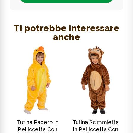
Ti potrebbe interessare
anche
SCOPRI DI PIÙ
SCOPRI DI PIÙ
In
Tutina Papero In
Tutina Scimmietta
T
Pelliccetta Con
In Pelliccetta Con