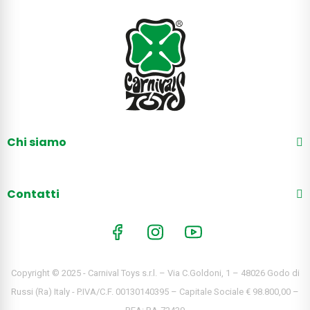
Chi siamo
Contatti
Copyright © 2025 - Carnival Toys s.r.l. – Via C.Goldoni, 1 – 48026 Godo di
Russi (Ra) Italy - P.IVA/C.F. 00130140395 – Capitale Sociale € 98.800,00 –