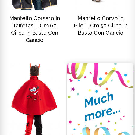
SCOPRI DI PIÙ
SCOPRI DI PIÙ
Mantello Corsaro In
Mantello Corvo In
Taffetas L.cm.60
Pile L.cm.50 Circa In
Circa In Busta Con
Busta Con Gancio
Gancio
M
u
c
h
m
o
r
e
.
.
.