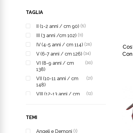
TAGLIA
II (1-2 anni / cm 90)
(5)
III (3 anni /cm 102)
(11)
IV (4-5 anni / cm 114)
(26)
Cos
Con
V (6-7 anni / cm 126)
(34)
VI (8-9 anni / cm
(30)
138)
VII (10-11 anni / cm
(21)
148)
VIII (12-13 anni / cm
(12)
158)
T.U. (IV-V) (4 -7 anni /
(4)
cm 114-126)
TEMI
T.U. (V-VI) (6-9 anni /
(1)
cm 126-138)
Angeli e Demoni
(1)