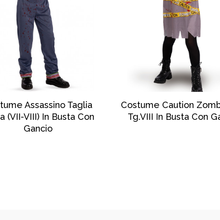
SCOPRI DI PIÙ
SCOPRI DI PIÙ
tume Assassino Taglia
Costume Caution Zombi
a (VII-VIII) In Busta Con
Tg.VIII In Busta Con G
Gancio