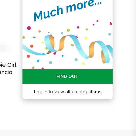
Much more...
e Girl
ancio
FIND OUT
Log in to view all catalog items