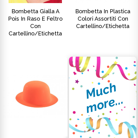
SCOPRI DI PIÙ
SCOPRI DI PIÙ
Bombetta Gialla A
Bombetta In Plastica
Pois In Raso E Feltro
Colori Assortiti Con
Con
Cartellino/etichetta
Cartellino/etichetta
M
u
c
h
m
o
r
e
.
.
.