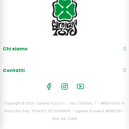
Chi siamo
Contatti
Copyright © 2025 - Carnival Toys s.r.l. – Via C.Goldoni, 1 – 48026 Godo di
Russi (Ra) Italy - P.IVA/C.F. 00130140395 – Capitale Sociale € 98.800,00 –
REA: RA-72439