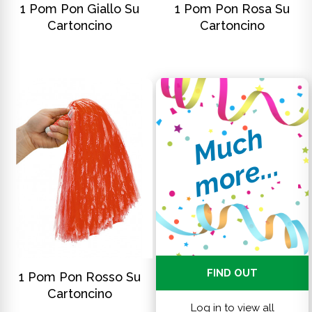
1 Pom Pon Giallo Su
1 Pom Pon Rosa Su
Cartoncino
Cartoncino
M
u
c
h
m
o
r
e
.
.
.
SCOPRI DI PIÙ
FIND OUT
1 Pom Pon Rosso Su
Cartoncino
Log in to view all