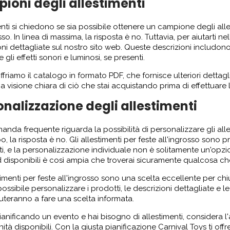
ioni degli allestimenti
ienti si chiedono se sia possibile ottenere un campione degli alle
sso. In linea di massima, la risposta è no. Tuttavia, per aiutarti n
ni dettagliate sul nostro sito web. Queste descrizioni includono i
e gli effetti sonori e luminosi, se presenti.
offriamo il catalogo in formato PDF, che fornisce ulteriori dettagli
a visione chiara di ciò che stai acquistando prima di effettuare l
onalizzazione degli allestimenti
nda frequente riguarda la possibilità di personalizzare gli alles
o, la risposta è no. Gli allestimenti per feste all'ingrosso sono 
i, e la personalizzazione individuale non è solitamente un'opzione
 disponibili è così ampia che troverai sicuramente qualcosa ch
stimenti per feste all'ingrosso sono una scelta eccellente per ch
ossibile personalizzare i prodotti, le descrizioni dettagliate e le
iuteranno a fare una scelta informata.
pianificando un evento e hai bisogno di allestimenti, considera l'
ità disponibili. Con la giusta pianificazione Carnival Toys ti off