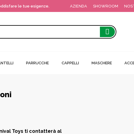
soddisfare le tue esigenze.
AZIENDA
SHOWROOM
NOS
NTELLI
PARRUCCHE
CAPPELLI
MASCHERE
ACCE
ioni
!
nival Toys ti contatterà al