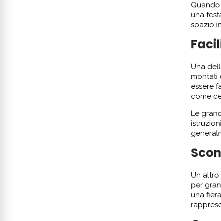
Quando s
una fest
spazio i
Faci
Una dell
montati 
essere f
come ce
Le gran
istruzio
generalm
Scont
Un altro 
per gran
una fier
rapprese