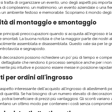
i tratta di organizzare un evento, uno degli aspetti più important
a di compleanno, un matrimonio, un evento aziendale o una fiera
n un ambiente festoso e memorabile. Scopriamo il mondo degli al
lità di montaggio e smontaggio
e principali preoccupazioni quando si acquista all'ingrosso è la 
e smontati. La buona notizia è che la maggior parte dei nostri a
acilmente assemblata e disassemblata. Questo vale sia per le gr
ntrotavola e segnaposto.
di decorazioni possono richiedere un po' più di tempo e co
ni dettagliate che rendono il processo semplice anche per i non 
ente più intuitive e possono essere messe in posizione rapida
i per ordini all'ingrosso
aspetto interessante dell'acquisto all'ingrosso di allestimenti per 
di quantità. Se hai bisogno di un numero elevato di decorazio
a, potrai beneficiare di prezzi più vantaggiosi. Gli sconti varian
ntano un ottimo modo per contenere i costi senza comprometter