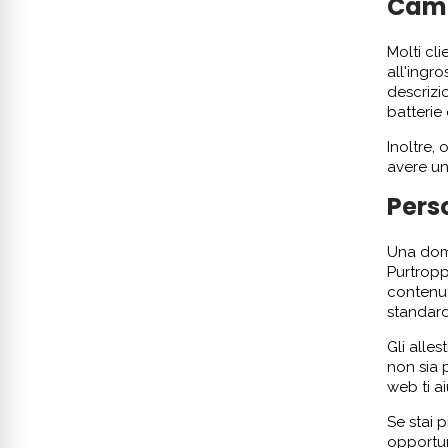
Camp
Molti cl
all'ingro
descrizio
batterie 
Inoltre, 
avere un
Pers
Una doma
Purtropp
contenut
standard
Gli alle
non sia p
web ti a
Se stai 
opportun