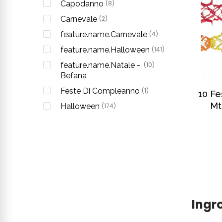
Capodanno
(8)
Carnevale
(2)
feature.name.Carnevale
(4)
feature.name.Halloween
(141)
feature.name.Natale -
(10)
Befana
Feste Di Compleanno
(1)
10 Fe
Mt
Halloween
(174)
Ingro