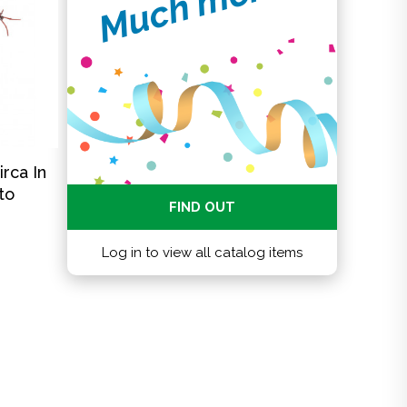
Much more...
rca In
to
FIND OUT
Log in to view all catalog items