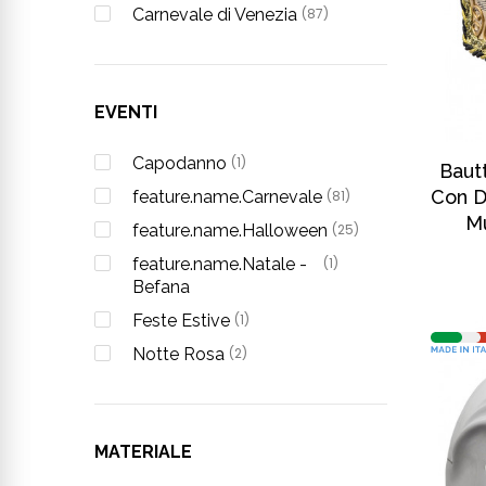
Carnevale di Venezia
(87)
EVENTI
Capodanno
(1)
Bautt
Con D
feature.name.Carnevale
(81)
Mu
feature.name.Halloween
(25)
feature.name.Natale -
(1)
Befana
Feste Estive
(1)
Notte Rosa
(2)
MATERIALE