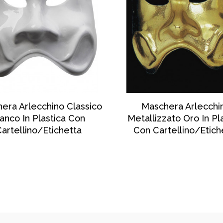
SCOPRI DI PIÙ
SCOPRI DI PIÙ
era Arlecchino Classico
Maschera Arlecchi
ianco In Plastica Con
Metallizzato Oro In Pl
artellino/etichetta
Con Cartellino/etich