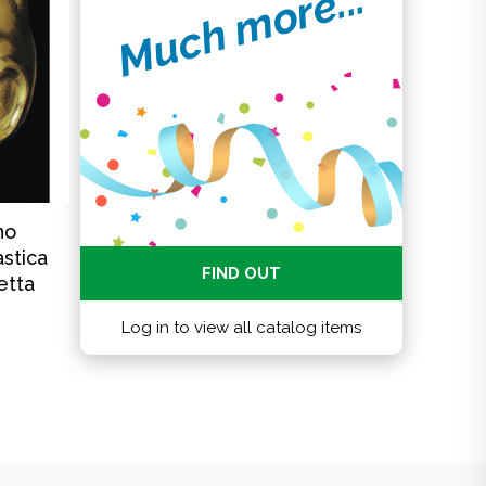
Much more...
no
astica
FIND OUT
etta
Log in to view all catalog items