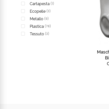
Cartapesta
(1)
Ecopelle
(3)
Metallo
(9)
Plastica
(78)
Tessuto
(3)
Masch
B
C