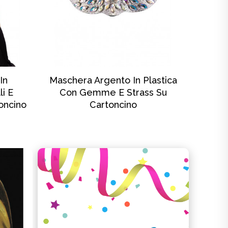
SCOPRI DI PIÙ
In
Maschera Argento In Plastica
li E
Con Gemme E Strass Su
oncino
Cartoncino