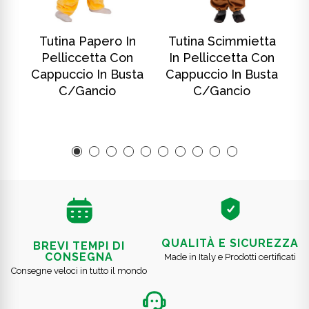
SCOPRI DI PIÙ
SCOPRI DI PIÙ
In
Tutina Papero In
Tutina Scimmietta
T
Pelliccetta Con
In Pelliccetta Con
ta
Cappuccio In Busta
Cappuccio In Busta
C
C/gancio
C/gancio
QUALITÀ E SICUREZZA
BREVI TEMPI DI
CONSEGNA
Made in Italy e Prodotti certificati
Consegne veloci in tutto il mondo