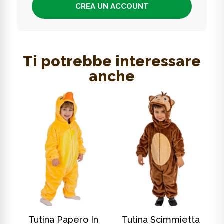
CREA UN ACCOUNT
Ti potrebbe interessare
anche
SCOPRI DI PIÙ
SCOPRI DI PIÙ
In
Tutina Papero In
Tutina Scimmietta
T