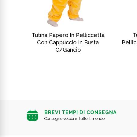
SCOPRI DI PIÙ
n
Tutina Papero In Pelliccetta
T
cio In
Con Cappuccio In Busta
Pelli
C/gancio
BREVI TEMPI DI CONSEGNA
Consegne veloci in tutto il mondo