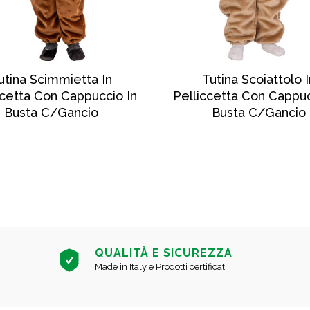
SCOPRI DI PIÙ
SCOPRI DI PIÙ
utina Scimmietta In
Tutina Scoiattolo I
ccetta Con Cappuccio In
Pelliccetta Con Cappuc
Busta C/gancio
Busta C/gancio
QUALITÀ E SICUREZZA
Made in Italy e Prodotti certificati