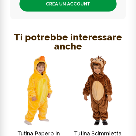
CREA UN ACCOUNT
Ti potrebbe interessare
anche
SCOPRI DI PIÙ
SCOPRI DI PIÙ
In
Tutina Papero In
Tutina Scimmietta
T