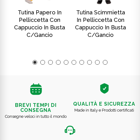
SCOPRI DI PIÙ
SCOPRI DI PIÙ
In
Tutina Papero In
Tutina Scimmietta
T
Pelliccetta Con
In Pelliccetta Con
ta
Cappuccio In Busta
Cappuccio In Busta
C
C/gancio
C/gancio
QUALITÀ E SICUREZZA
BREVI TEMPI DI
CONSEGNA
Made in Italy e Prodotti certificati
Consegne veloci in tutto il mondo