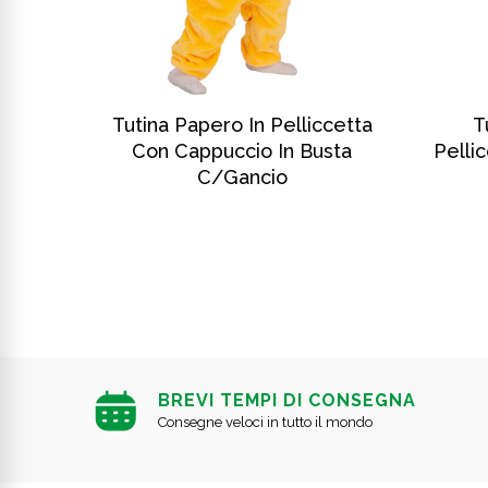
SCOPRI DI PIÙ
n
Tutina Papero In Pelliccetta
T
cio In
Con Cappuccio In Busta
Pelli
C/gancio
BREVI TEMPI DI CONSEGNA
Consegne veloci in tutto il mondo