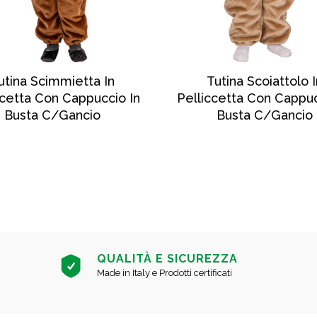
SCOPRI DI PIÙ
SCOPRI DI PIÙ
utina Scimmietta In
Tutina Scoiattolo I
ccetta Con Cappuccio In
Pelliccetta Con Cappuc
Busta C/gancio
Busta C/gancio
QUALITÀ E SICUREZZA
Made in Italy e Prodotti certificati