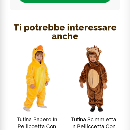
Ti potrebbe interessare
anche
SCOPRI DI PIÙ
SCOPRI DI PIÙ
In
Tutina Papero In
Tutina Scimmietta
T
Pelliccetta Con
In Pelliccetta Con