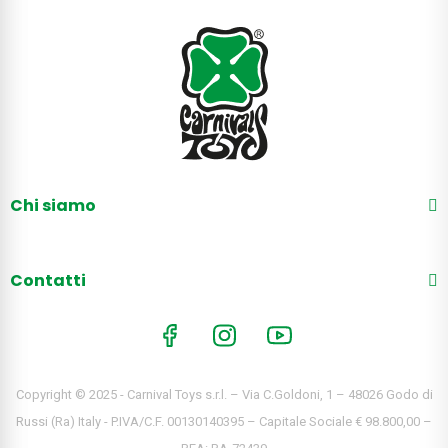
Chi siamo
Contatti
Copyright © 2025 - Carnival Toys s.r.l. – Via C.Goldoni, 1 – 48026 Godo di
Russi (Ra) Italy - P.IVA/C.F. 00130140395 – Capitale Sociale € 98.800,00 –