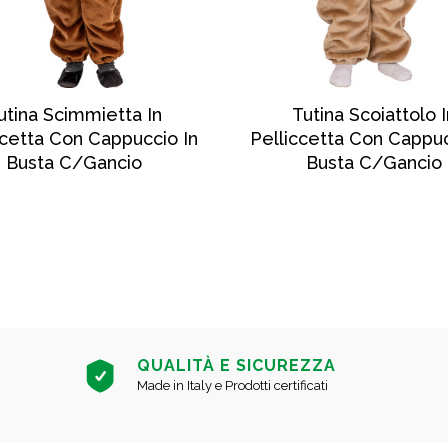
SCOPRI DI PIÙ
SCOPRI DI PIÙ
utina Scimmietta In
Tutina Scoiattolo I
ccetta Con Cappuccio In
Pelliccetta Con Cappuc
Busta C/gancio
Busta C/gancio
QUALITÀ E SICUREZZA
Made in Italy e Prodotti certificati