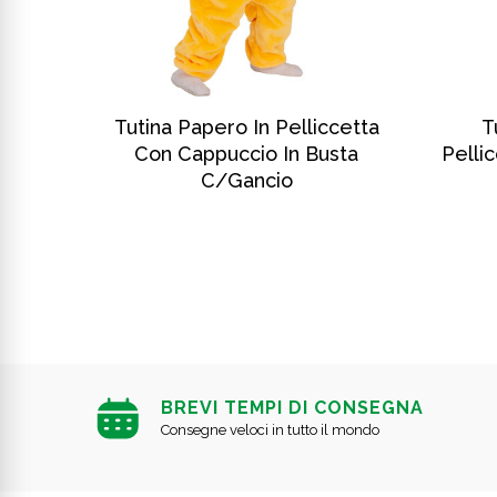
SCOPRI DI PIÙ
n
Tutina Papero In Pelliccetta
T
cio In
Con Cappuccio In Busta
Pelli
C/gancio
BREVI TEMPI DI CONSEGNA
Consegne veloci in tutto il mondo