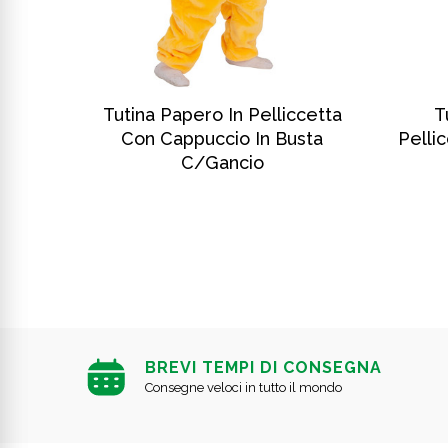
SCOPRI DI PIÙ
n
Tutina Papero In Pelliccetta
T
cio In
Con Cappuccio In Busta
Pelli
C/gancio
BREVI TEMPI DI CONSEGNA
Consegne veloci in tutto il mondo