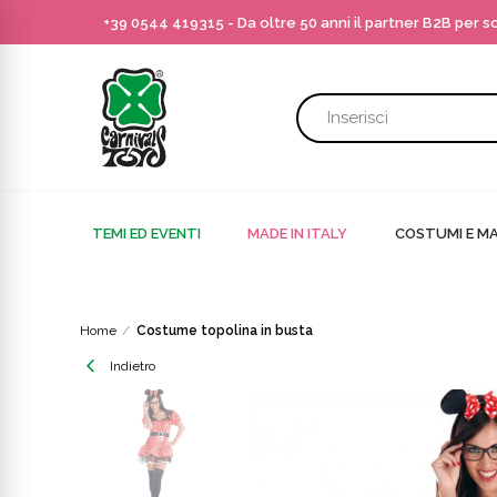
+39 0544 419315
- Da oltre 50 anni il partner B2B per 
TEMI ED EVENTI
MADE IN ITALY
COSTUMI E MA
Home
Costume topolina in busta
Indietro