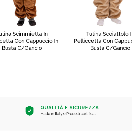
SCOPRI DI PIÙ
SCOPRI DI PIÙ
utina Scimmietta In
Tutina Scoiattolo I
ccetta Con Cappuccio In
Pelliccetta Con Cappuc
Busta C/gancio
Busta C/gancio
QUALITÀ E SICUREZZA
Made in Italy e Prodotti certificati