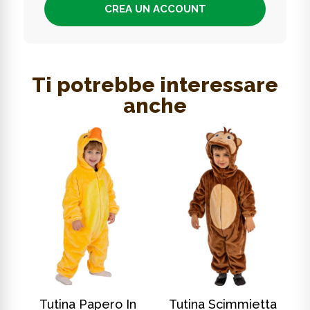
CREA UN ACCOUNT
Ti potrebbe interessare
anche
SCOPRI DI PIÙ
SCOPRI DI PIÙ
In
Tutina Papero In
Tutina Scimmietta
T