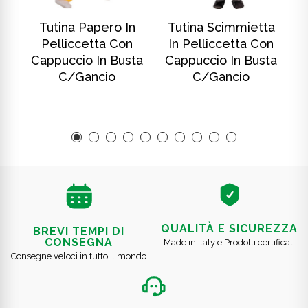
SCOPRI DI PIÙ
SCOPRI DI PIÙ
In
Tutina Papero In
Tutina Scimmietta
T
Pelliccetta Con
In Pelliccetta Con
ta
Cappuccio In Busta
Cappuccio In Busta
C
C/gancio
C/gancio
QUALITÀ E SICUREZZA
BREVI TEMPI DI
CONSEGNA
Made in Italy e Prodotti certificati
Consegne veloci in tutto il mondo