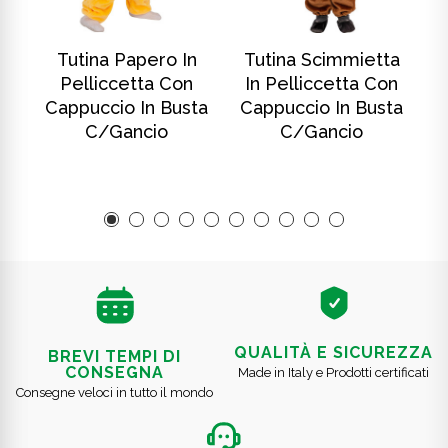
SCOPRI DI PIÙ
SCOPRI DI PIÙ
In
Tutina Papero In
Tutina Scimmietta
T
Pelliccetta Con
In Pelliccetta Con
ta
Cappuccio In Busta
Cappuccio In Busta
C
C/gancio
C/gancio
QUALITÀ E SICUREZZA
BREVI TEMPI DI
CONSEGNA
Made in Italy e Prodotti certificati
Consegne veloci in tutto il mondo