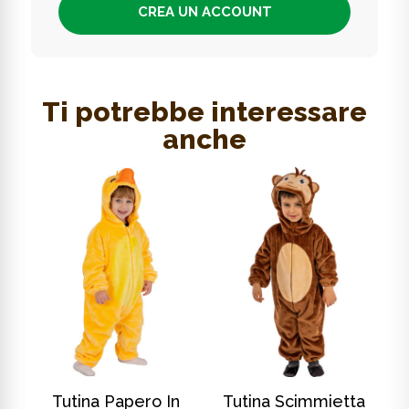
CREA UN ACCOUNT
Ti potrebbe interessare
anche
SCOPRI DI PIÙ
SCOPRI DI PIÙ
In
Tutina Papero In
Tutina Scimmietta
T