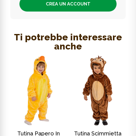
CREA UN ACCOUNT
Ti potrebbe interessare
anche
SCOPRI DI PIÙ
SCOPRI DI PIÙ
In
Tutina Papero In
Tutina Scimmietta
T