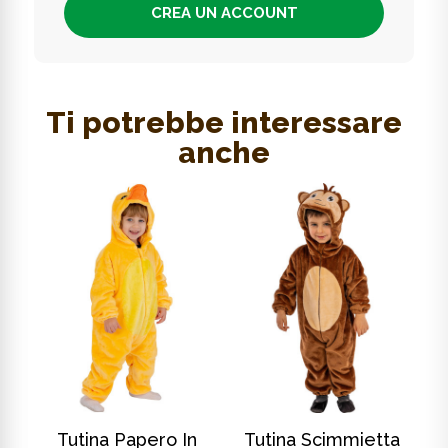
CREA UN ACCOUNT
Ti potrebbe interessare
anche
SCOPRI DI PIÙ
SCOPRI DI PIÙ
In
Tutina Papero In
Tutina Scimmietta
T