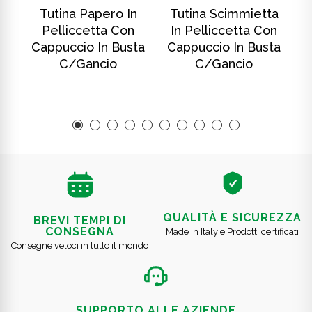
SCOPRI DI PIÙ
SCOPRI DI PIÙ
In
Tutina Papero In
Tutina Scimmietta
T
Pelliccetta Con
In Pelliccetta Con
ta
Cappuccio In Busta
Cappuccio In Busta
C
C/gancio
C/gancio
QUALITÀ E SICUREZZA
BREVI TEMPI DI
CONSEGNA
Made in Italy e Prodotti certificati
Consegne veloci in tutto il mondo
SUPPORTO ALLE AZIENDE