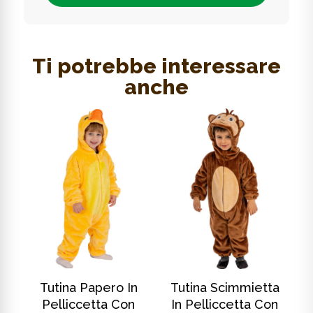
Ti potrebbe interessare
anche
SCOPRI DI PIÙ
SCOPRI DI PIÙ
In
Tutina Papero In
Tutina Scimmietta
T
Pelliccetta Con
In Pelliccetta Con