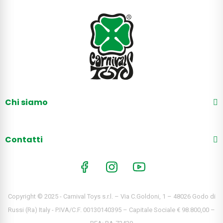
Chi siamo
Contatti
Copyright © 2025 - Carnival Toys s.r.l. – Via C.Goldoni, 1 – 48026 Godo di
Russi (Ra) Italy - P.IVA/C.F. 00130140395 – Capitale Sociale € 98.800,00 –