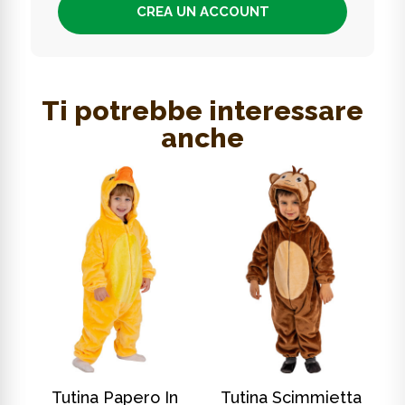
CREA UN ACCOUNT
Ti potrebbe interessare
anche
SCOPRI DI PIÙ
SCOPRI DI PIÙ
In
Tutina Papero In
Tutina Scimmietta
T