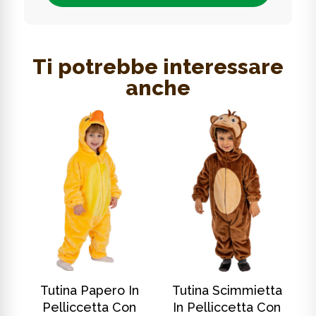
Ti potrebbe interessare
anche
SCOPRI DI PIÙ
SCOPRI DI PIÙ
In
Tutina Papero In
Tutina Scimmietta
T
Pelliccetta Con
In Pelliccetta Con