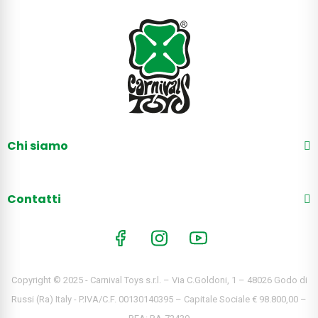
Chi siamo
Contatti
Copyright © 2025 - Carnival Toys s.r.l. – Via C.Goldoni, 1 – 48026 Godo di
Russi (Ra) Italy - P.IVA/C.F. 00130140395 – Capitale Sociale € 98.800,00 –