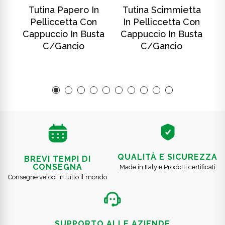
SCOPRI DI PIÙ
SCOPRI DI PIÙ
In
Tutina Papero In
Tutina Scimmietta
T
Pelliccetta Con
In Pelliccetta Con
ta
Cappuccio In Busta
Cappuccio In Busta
C
C/gancio
C/gancio
QUALITÀ E SICUREZZA
BREVI TEMPI DI
CONSEGNA
Made in Italy e Prodotti certificati
Consegne veloci in tutto il mondo
SUPPORTO ALLE AZIENDE