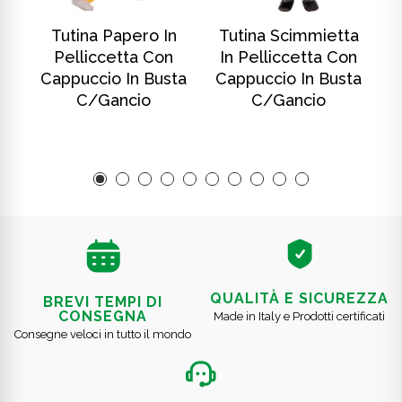
SCOPRI DI PIÙ
SCOPRI DI PIÙ
In
Tutina Papero In
Tutina Scimmietta
T
Pelliccetta Con
In Pelliccetta Con
ta
Cappuccio In Busta
Cappuccio In Busta
C
C/gancio
C/gancio
QUALITÀ E SICUREZZA
BREVI TEMPI DI
CONSEGNA
Made in Italy e Prodotti certificati
Consegne veloci in tutto il mondo