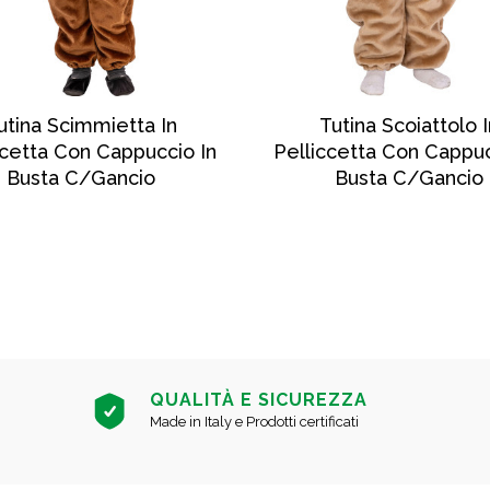
SCOPRI DI PIÙ
SCOPRI DI PIÙ
utina Scimmietta In
Tutina Scoiattolo I
ccetta Con Cappuccio In
Pelliccetta Con Cappuc
Busta C/gancio
Busta C/gancio
QUALITÀ E SICUREZZA
Made in Italy e Prodotti certificati