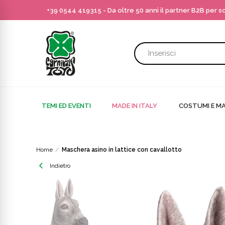
+39 0544 419315
- Da oltre 50 anni il partner B2B per 
TEMI ED EVENTI
MADE IN ITALY
COSTUMI E MA
Home
Maschera asino in lattice con cavallotto
Indietro