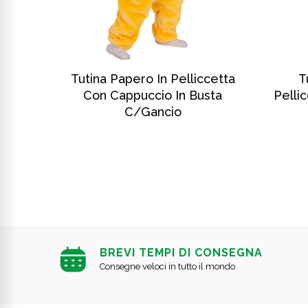
SCOPRI DI PIÙ
n
Tutina Papero In Pelliccetta
T
cio In
Con Cappuccio In Busta
Pelli
C/gancio
BREVI TEMPI DI CONSEGNA
Consegne veloci in tutto il mondo