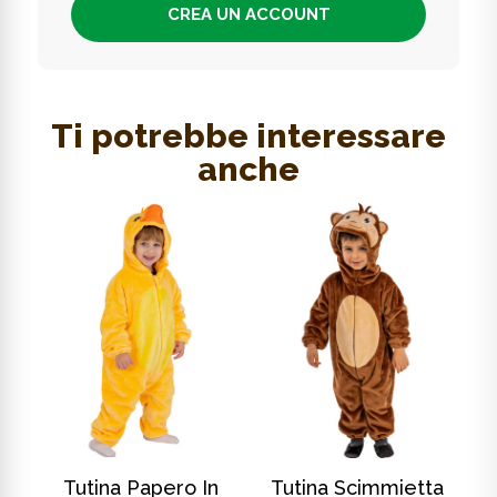
CREA UN ACCOUNT
Ti potrebbe interessare
anche
SCOPRI DI PIÙ
SCOPRI DI PIÙ
In
Tutina Papero In
Tutina Scimmietta
T