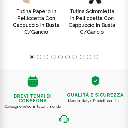
SCOPRI DI PIÙ
SCOPRI DI PIÙ
In
Tutina Papero In
Tutina Scimmietta
T
Pelliccetta Con
In Pelliccetta Con
ta
Cappuccio In Busta
Cappuccio In Busta
C
C/gancio
C/gancio
QUALITÀ E SICUREZZA
BREVI TEMPI DI
CONSEGNA
Made in Italy e Prodotti certificati
Consegne veloci in tutto il mondo