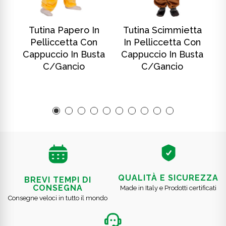
SCOPRI DI PIÙ
SCOPRI DI PIÙ
In
Tutina Papero In
Tutina Scimmietta
T
Pelliccetta Con
In Pelliccetta Con
ta
Cappuccio In Busta
Cappuccio In Busta
C
C/gancio
C/gancio
QUALITÀ E SICUREZZA
BREVI TEMPI DI
CONSEGNA
Made in Italy e Prodotti certificati
Consegne veloci in tutto il mondo