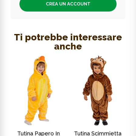
CREA UN ACCOUNT
Ti potrebbe interessare
anche
SCOPRI DI PIÙ
SCOPRI DI PIÙ
In
Tutina Papero In
Tutina Scimmietta
T