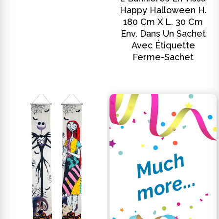
Happy Halloween H.
180 Cm X L. 30 Cm
Env. Dans Un Sachet
Avec Étiquette
Ferme-Sachet
M
u
c
h
m
o
r
e
.
.
.