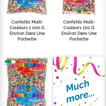
DISCOVER
DISCOVER
Confettis Multi-
Confettis Multi-
Couleurs 1 000 G
Couleurs 100 G
Environ Dans Une
Environ Dans Une
Pochette
Pochette
M
u
c
h
m
o
r
e
.
.
.