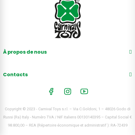
À propos de nous
Contacts
Copyright © 2023 - Carnival Toys s.r.l. – Via C.Goldoni, 1 – 48026 Godo di
Russi (Ra) Italy - Numéro TVA / NIF italiens 00130140395 – Capital Social €
98.800,00 – REA (Répertoire économique et administratif ): RA-72439