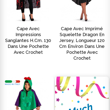
DISCOVER
DISCOVER
Cape Avec
Cape Avec Imprimé
Impressions
Squelette Dragon En
Sanglantes H.cm. 130
Jersey, Longueur 120
Dans Une Pochette
Cm Environ Dans Une
Avec Crochet
Pochette Avec
Crochet
M
u
c
h
m
o
r
e
.
.