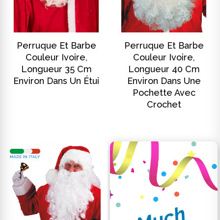
DISCOVER
DISCOVER
Perruque Et Barbe
Perruque Et Barbe
Couleur Ivoire,
Couleur Ivoire,
Longueur 35 Cm
Longueur 40 Cm
Environ Dans Un Étui
Environ Dans Une
Pochette Avec
Crochet
M
u
c
h
m
o
r
e
.
.